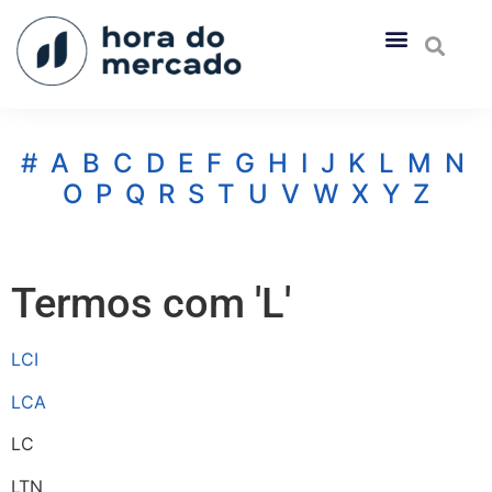
#
A
B
C
D
E
F
G
H
I
J
K
L
M
N
O
P
Q
R
S
T
U
V
W
X
Y
Z
Termos com 'L'
LCI
LCA
LC
LTN